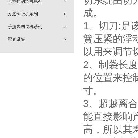
切系统由切
无拉伸制袋机系列
>
成。
方底制袋机系列
>
1、切刀:
手提袋制袋机系列
>
簧压紧的浮
配套设备
>
以用来调节
2、制袋长
的位置来控
寸。
3、超越离
能直接影响
高，所以其