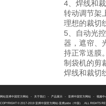
4、焊线和裁
转动调节架
理想的裁切
5、自动光
器，遮帘、
持正常送膜
制袋机的剪
焊线和裁切
网站亚搏中国官方网站
-
关于我们
-
产品展示
-
亚搏中国官方网站
-
视频中
COPYRIGHT © 2017-2019 亚搏中国官方网站-亚搏yabo（中国） . ALL RIGHTS R