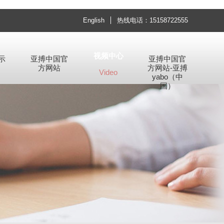
English
热线电话：15158722555
视频中心
示
亚搏中国官
亚搏中国官
方网站
方网站-亚搏
Video
yabo（中
国）