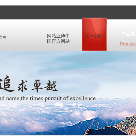
产品展
网站亚搏中
关于我们
国官方网站
Prouduc