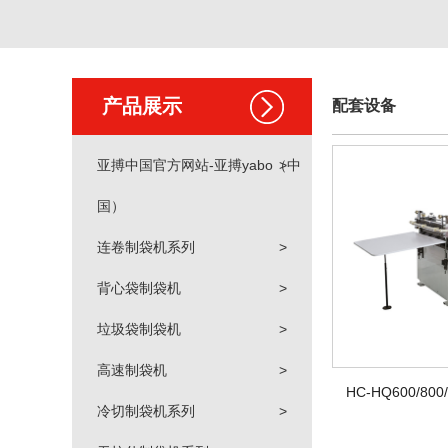
产品展示
配套设备
亚搏中国官方网站-亚搏yabo（中
>
国）
连卷制袋机系列
>
背心袋制袋机
>
垃圾袋制袋机
>
高速制袋机
>
HC-HQ600/80
冷切制袋机系列
>