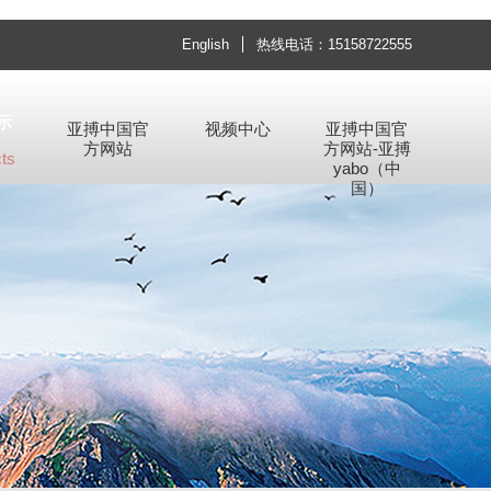
English
热线电话：15158722555
示
亚搏中国官
视频中心
亚搏中国官
方网站
方网站-亚搏
ts
yabo（中
国）