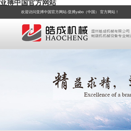
亚搏中国官方网站
欢迎访问亚搏中国官方网站-亚搏yabo（中国） 官方网站！