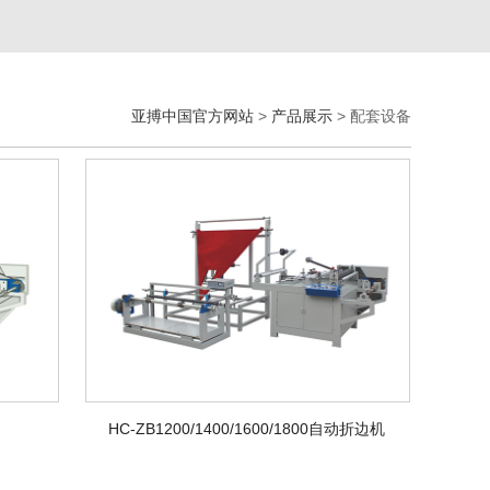
亚搏中国官方网站
>
产品展示
> 配套设备
HC-ZB1200/1400/1600/1800自动折边机