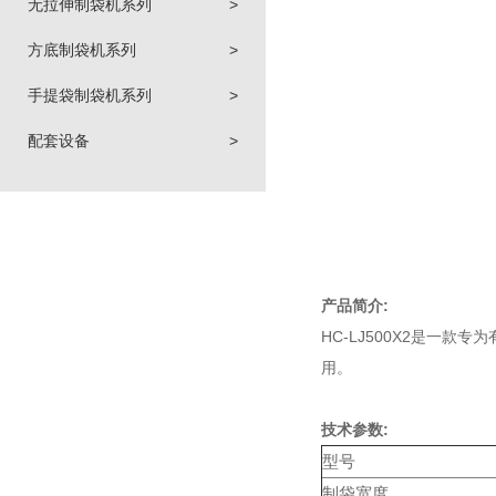
无拉伸制袋机系列
>
方底制袋机系列
>
手提袋制袋机系列
>
配套设备
>
产品简介:
HC-LJ500X2是一
用。
技术参数:
型号
制袋宽度