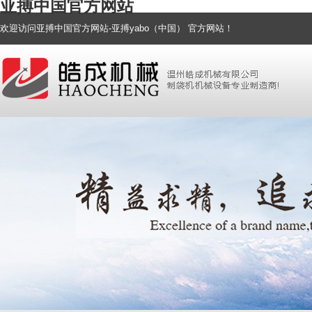
亚搏中国官方网站
欢迎访问亚搏中国官方网站-亚搏yabo（中国） 官方网站！