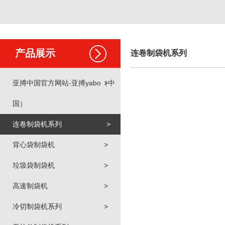
产品展示
连卷制袋机系列
亚搏中国官方网站-亚搏yabo（中
>
国）
连卷制袋机系列
>
背心袋制袋机
>
垃圾袋制袋机
>
高速制袋机
>
冷切制袋机系列
>